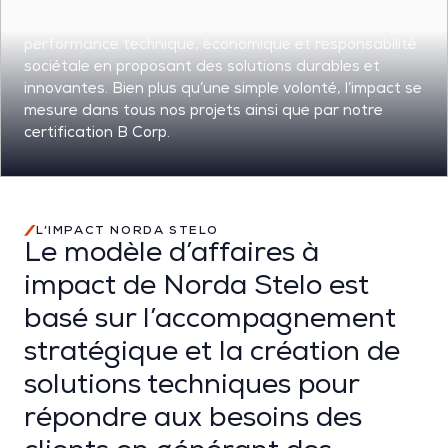
L
‘ingénierie d’impact chez
Norda
Stelo
vise à allier
performance
technique,
économique et responsabilité
sociétale en proposant des solutions durables et
innovantes.
Bien plus qu’une simple volonté, l’impact se
mesure dans tous nos projets
ainsi que par notre
certification
B Corp.
L’IMPACT NORDA STELO
Le modèle d’affaires à
impact de Norda Stelo est
basé sur l’accompagnement
stratégique et la création de
solutions techniques pour
répondre aux besoins des