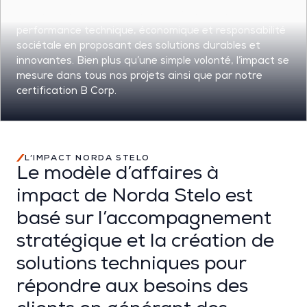
L
‘ingénierie d’impact chez
Norda
Stelo
vise à allier
performance
technique,
économique et responsabilité
sociétale en proposant des solutions durables et
innovantes.
Bien plus qu’une simple volonté, l’impact se
mesure dans tous nos projets
ainsi que par notre
certification
B Corp.
L’IMPACT NORDA STELO
Le modèle d’affaires à
impact de Norda Stelo est
basé sur l’accompagnement
stratégique et la création de
solutions techniques pour
répondre aux besoins des